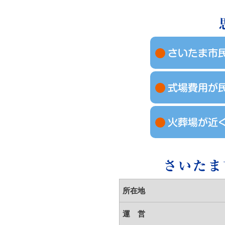
さいたま市
式場費用が
火葬場が近
さいたま
所在地
運 営