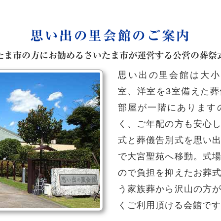
思い出の里会館のご案内
たま市の方にお勧めるさいたま市が運営する公営の葬祭
思い出の里会館は大小
室、洋室を3室備えた
部屋が一階にあります
く、ご年配の方も安心
式と葬儀告別式を思い
で大宮聖苑へ移動。式
ので負担を抑えたお葬
う家族葬から沢山の方
くご利用頂ける会館です