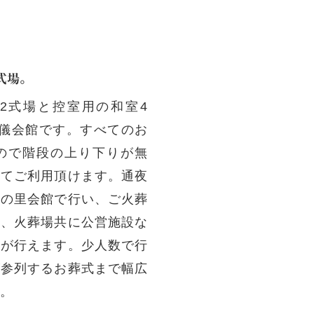
式場。
2式場と控室用の和室4
葬儀会館です。すべてのお
ので階段の上り下りが無
してご利用頂けます。通夜
出の里会館で行い、ご火葬
場、火葬場共に公営施設な
式が行えます。少人数で行
が参列するお葬式まで幅広
。