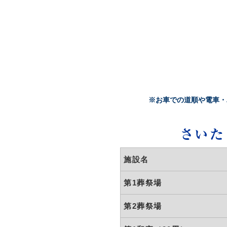
※お車での道順や電車・
さいた
施設名
第1葬祭場
第2葬祭場