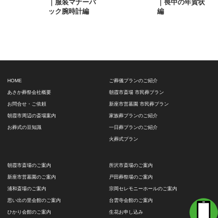
｜服装マナーバ
｜喪中の年賀状
ック腕時計編
編
HOME
ご葬儀プランのご紹介
あさか葬祭会社概要
朝霞市斎場 市民葬プラン
お問合せ・ご依頼
新座市営墓園 市民葬プラン
朝霞市周辺の斎場案内
家族葬プランのご紹介
お葬式の豆知識
一日葬プランのご紹介
火葬式プラン
朝霞市斎場のご案内
所沢市斎場のご案内
新座市営墓園のご案内
戸田葬祭場のご案内
浦和斎場のご案内
宗岡セレモニーホールのご案内
思い出の里会館のご案内
台雲寺会館のご案内
ひかり会館のご案内
生花お申し込み