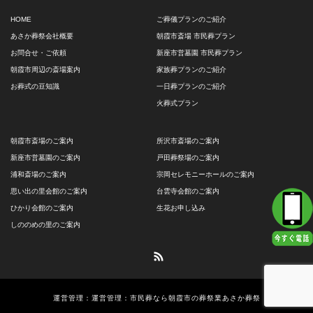
HOME
ご葬儀プランのご紹介
あさか葬祭会社概要
朝霞市斎場 市民葬プラン
お問合せ・ご依頼
新座市営墓園 市民葬プラン
朝霞市周辺の斎場案内
家族葬プランのご紹介
お葬式の豆知識
一日葬プランのご紹介
火葬式プラン
朝霞市斎場のご案内
所沢市斎場のご案内
新座市営墓園のご案内
戸田葬祭場のご案内
浦和斎場のご案内
宗岡セレモニーホールのご案内
思い出の里会館のご案内
台雲寺会館のご案内
ひかり会館のご案内
生花お申し込み
しののめの里のご案内
RSS
運営管理：運営管理：市民葬なら朝霞市の葬祭業あさか葬祭