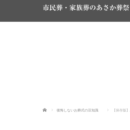
市民葬・家族葬のあさか葬祭
Home
後悔しないお葬式の豆知識
【保存版】