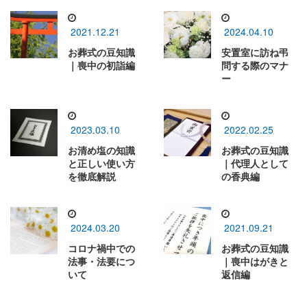
2021.12.21
2024.04.10
お葬式の豆知識
安置室に訪ね弔
｜喪中の初詣編
問する際のマナ
ー
2023.03.10
2022.02.25
お清め塩の知識
お葬式の豆知識
と正しい使い方
｜代理人として
を徹底解説
の香典編
2024.03.20
2021.09.21
コロナ禍中での
お葬式の豆知識
法事・法要につ
｜喪中はがきと
いて
返信編