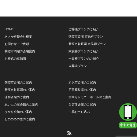
HOME
ご葬儀プランのご紹介
あさか葬祭会社概要
朝霞市斎場 市民葬プラン
お問合せ・ご依頼
新座市営墓園 市民葬プラン
朝霞市周辺の斎場案内
家族葬プランのご紹介
お葬式の豆知識
一日葬プランのご紹介
火葬式プラン
朝霞市斎場のご案内
所沢市斎場のご案内
新座市営墓園のご案内
戸田葬祭場のご案内
浦和斎場のご案内
宗岡セレモニーホールのご案内
思い出の里会館のご案内
台雲寺会館のご案内
ひかり会館のご案内
生花お申し込み
しののめの里のご案内
RSS