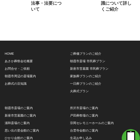
法事・法要につ
識について詳し
いて
くご紹介
HOME
ご葬儀プランのご紹介
あさか葬祭会社概要
朝霞市斎場 市民葬プラン
お問合せ・ご依頼
新座市営墓園 市民葬プラン
朝霞市周辺の斎場案内
家族葬プランのご紹介
お葬式の豆知識
一日葬プランのご紹介
火葬式プラン
朝霞市斎場のご案内
所沢市斎場のご案内
新座市営墓園のご案内
戸田葬祭場のご案内
浦和斎場のご案内
宗岡セレモニーホールのご案内
思い出の里会館のご案内
台雲寺会館のご案内
ひかり会館のご案内
生花お申し込み