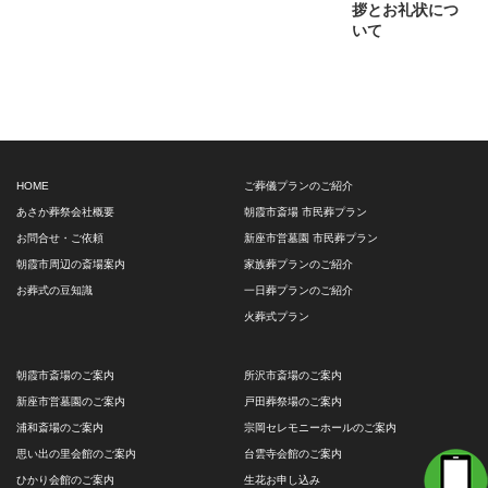
拶とお礼状につ
いて
HOME
ご葬儀プランのご紹介
あさか葬祭会社概要
朝霞市斎場 市民葬プラン
お問合せ・ご依頼
新座市営墓園 市民葬プラン
朝霞市周辺の斎場案内
家族葬プランのご紹介
お葬式の豆知識
一日葬プランのご紹介
火葬式プラン
朝霞市斎場のご案内
所沢市斎場のご案内
新座市営墓園のご案内
戸田葬祭場のご案内
浦和斎場のご案内
宗岡セレモニーホールのご案内
思い出の里会館のご案内
台雲寺会館のご案内
ひかり会館のご案内
生花お申し込み