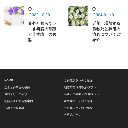
2022.12.20
2024.01.10
意外と知らない
近年、増加する
「香典袋の常識
孤独死と葬儀の
と非常識」のお
流れについてご
話
紹介
HOME
ご葬儀プランのご紹介
あさか葬祭会社概要
朝霞市斎場 市民葬プラン
お問合せ・ご依頼
新座市営墓園 市民葬プラン
朝霞市周辺の斎場案内
家族葬プランのご紹介
お葬式の豆知識
一日葬プランのご紹介
火葬式プラン