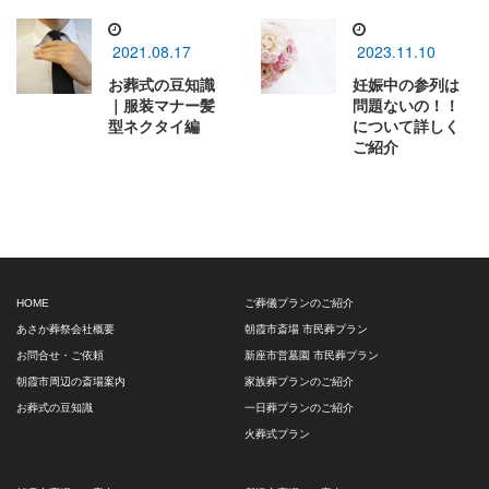
2021.08.17
2023.11.10
お葬式の豆知識
妊娠中の参列は
｜服装マナー髪
問題ないの！！
型ネクタイ編
について詳しく
ご紹介
HOME
ご葬儀プランのご紹介
あさか葬祭会社概要
朝霞市斎場 市民葬プラン
お問合せ・ご依頼
新座市営墓園 市民葬プラン
朝霞市周辺の斎場案内
家族葬プランのご紹介
お葬式の豆知識
一日葬プランのご紹介
火葬式プラン