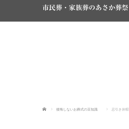
市民葬・家族葬のあさか葬祭
Home
後悔しないお葬式の豆知識
忌引き休暇