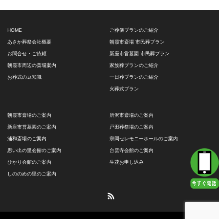
HOME
ご葬儀プランのご紹介
あさか葬祭会社概要
朝霞市斎場 市民葬プラン
お問合せ・ご依頼
新座市営墓園 市民葬プラン
朝霞市周辺の斎場案内
家族葬プランのご紹介
お葬式の豆知識
一日葬プランのご紹介
火葬式プラン
朝霞市斎場のご案内
所沢市斎場のご案内
新座市営墓園のご案内
戸田葬祭場のご案内
浦和斎場のご案内
宗岡セレモニーホールのご案内
思い出の里会館のご案内
台雲寺会館のご案内
ひかり会館のご案内
生花お申し込み
しののめの里のご案内
RSS