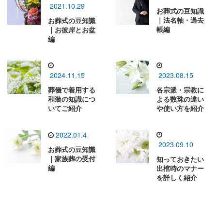
2021.10.29
お葬式の豆知識
｜法名軸・過去
お葬式の豆知識
帳編
｜お彼岸とお盆
編
2024.11.15
2023.08.15
葬儀で着用する
各宗派・宗教に
和装の知識につ
よる数珠の違い
いてご紹介
や使い方を紹介
2022.01.4
2023.09.10
お葬式の豆知識
｜家族葬の受付
知っておきたい
編
出棺時のマナー
を詳しく紹介